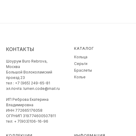
КОНТАКТЫ
КАТАЛОГ
Кольца
Шоурум Buro Rebrova,
Серьги
Москва
Браслеты
Большой Волоколамский
Колье
проезд 23
тел : +7 (965) 249-65-81
эл.почта: lumen.code@mail.ru
ИП Реброва Екатерина
Владимировна
ИНН 772665176058
ОГРНИП 319774600507811
тел: + 7(903)106-16-96
КОЛЛЕКЦИИ
ИНФОРМАЦИЯ