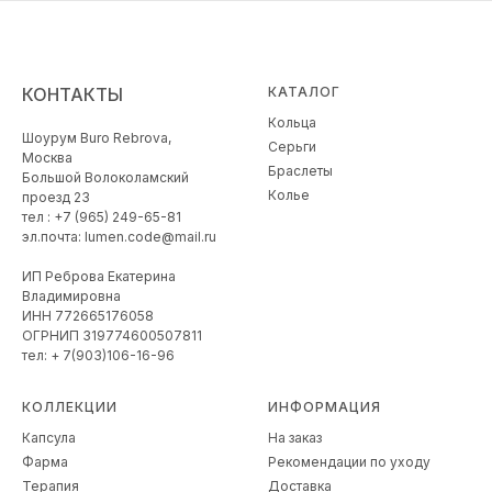
КОНТАКТЫ
КАТАЛОГ
Кольца
Шоурум Buro Rebrova,
Серьги
Москва
Браслеты
Большой Волоколамский
Колье
проезд 23
тел : +7 (965) 249-65-81
эл.почта: lumen.code@mail.ru
ИП Реброва Екатерина
Владимировна
ИНН 772665176058
ОГРНИП 319774600507811
тел: + 7(903)106-16-96
КОЛЛЕКЦИИ
ИНФОРМАЦИЯ
Капсула
На заказ
Фарма
Рекомендации по уходу
Терапия
Доставка