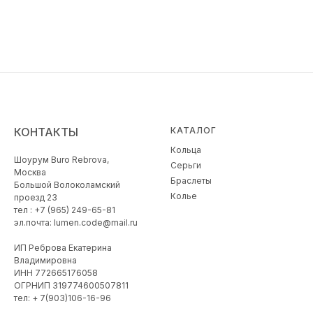
КОНТАКТЫ
КАТАЛОГ
Кольца
Шоурум Buro Rebrova,
Серьги
Москва
Браслеты
Большой Волоколамский
Колье
проезд 23
тел : +7 (965) 249-65-81
эл.почта: lumen.code@mail.ru
ИП Реброва Екатерина
Владимировна
ИНН 772665176058
ОГРНИП 319774600507811
тел: + 7(903)106-16-96