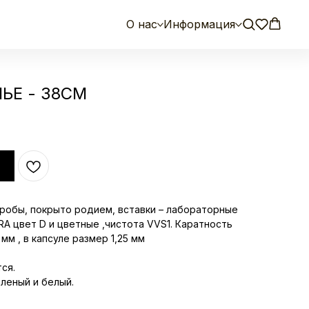
О нас
Информация
ЬЕ - 38СМ
робы, покрыто родием, вставки – лабораторные
A цвет D и цветные ,чистота VVS1. Каратность
мм , в капсуле размер 1,25 мм
тся.
еленый и белый.