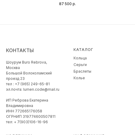
87 500
р.
КОНТАКТЫ
КАТАЛОГ
Кольца
Шоурум Buro Rebrova,
Серьги
Москва
Браслеты
Большой Волоколамский
Колье
проезд 23
тел : +7 (965) 249-65-81
эл.почта: lumen.code@mail.ru
ИП Реброва Екатерина
Владимировна
ИНН 772665176058
ОГРНИП 319774600507811
тел: + 7(903)106-16-96